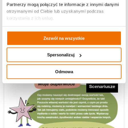
Partnerzy mogą połączyć te informacje z innymi danymi
otrzymanymi od Ciebie lub uzyskanymi podczas
korzystania z ich usług.
Między impulsem a reakcją
Zezwól na wszystkie
Fundacja Orange
Spersonalizuj
Czytaj dalej
28.07.2026 r.
Odmowa
Scenariusze