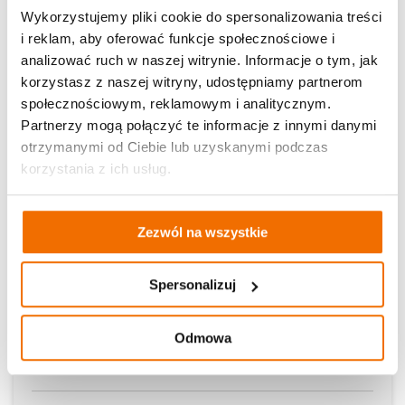
Wykorzystujemy pliki cookie do spersonalizowania treści
Czytaj dalej
2026-07-07 20:52:43
i reklam, aby oferować funkcje społecznościowe i
analizować ruch w naszej witrynie. Informacje o tym, jak
korzystasz z naszej witryny, udostępniamy partnerom
Aktualności
społecznościowym, reklamowym i analitycznym.
Partnerzy mogą połączyć te informacje z innymi danymi
otrzymanymi od Ciebie lub uzyskanymi podczas
korzystania z ich usług.
Zezwól na wszystkie
Spersonalizuj
Nabór do programu „Letnie warsztaty
Odmowa
edukacyjne w Pracowniach Orange"