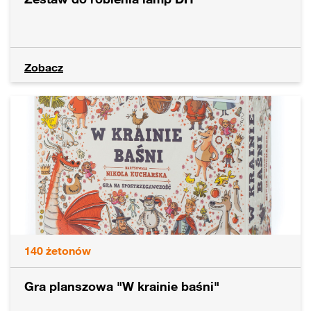
Zobacz
140
żetonów
Gra planszowa "W krainie baśni"