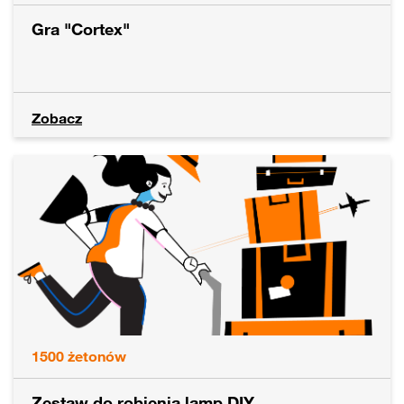
Gra "Cortex"
Zobacz
1500
żetonów
Zestaw do robienia lamp DIY