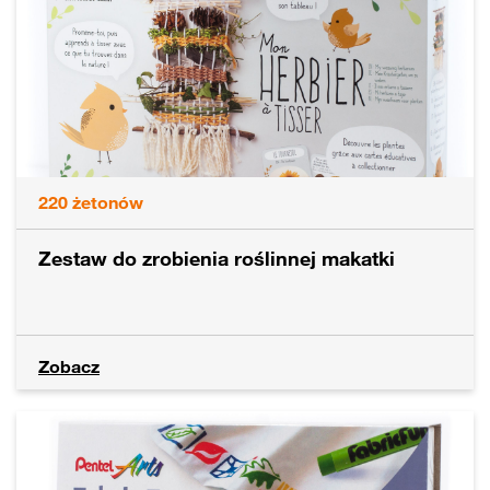
220
żetonów
Zestaw do zrobienia roślinnej makatki
Zobacz