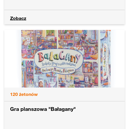
Zobacz
120
żetonów
Gra planszowa "Bałagany"