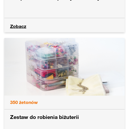
Zobacz
350
żetonów
Zestaw do robienia biżuterii