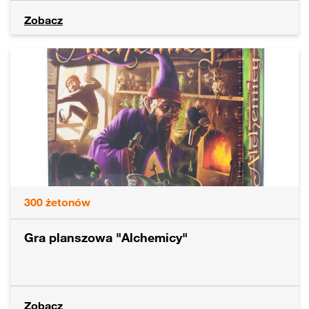
Zobacz
300
żetonów
Gra planszowa "Alchemicy"
Zobacz