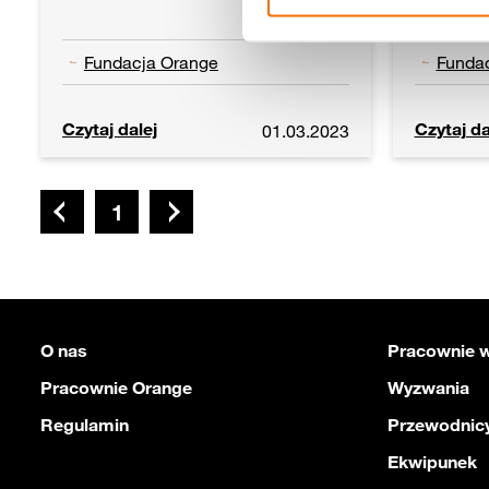
Fundacja Orange
Funda
Czytaj dalej
Czytaj da
01.03.2023
1
O nas
Pracownie w
Pracownie Orange
Wyzwania
Regulamin
Przewodnicy
Ekwipunek