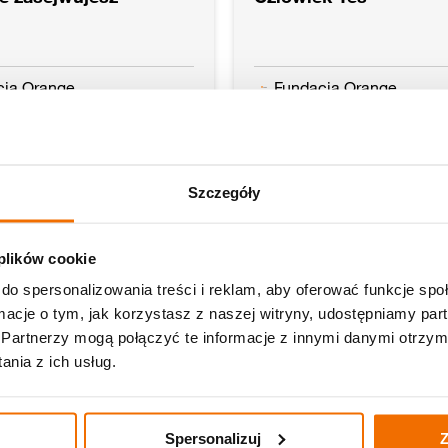
cja Orange
Fundacja Orange
lej
Czytaj dalej
04.04.2023
0
Szczegóły
 plików cookie
do spersonalizowania treści i reklam, aby oferować funkcje sp
ormacje o tym, jak korzystasz z naszej witryny, udostępniamy p
Partnerzy mogą połączyć te informacje z innymi danymi otrzym
nia z ich usług.
 marzeń daje plon
Stanisław inspiruje 
Spersonalizuj
Z