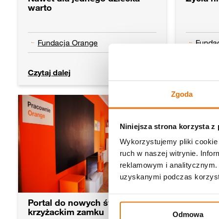
warto
Fundacja Orange
Funda
Czytaj dalej
Czytaj da
04.04.2023
Zgoda
Niniejsza strona korzysta z
Wykorzystujemy pliki cookie 
ruch w naszej witrynie. Inf
reklamowym i analitycznym. 
uzyskanymi podczas korzysta
Portal do nowych światów na
Drzewo
krzyżackim zamku
Odmowa