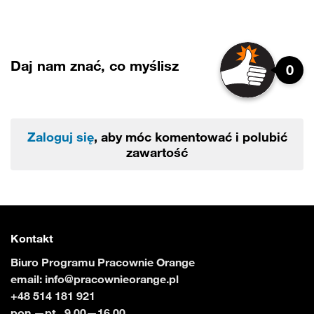
Daj nam znać, co myślisz
0
Zaloguj się
, aby móc komentować i polubić
zawartość
Kontakt
Biuro Programu Pracownie Orange
email:
info@pracownieorange.pl
+48 514 181 921
pon.—pt., 9.00—16.00