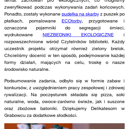
temat zachowań pro ekologicznych, co mogliśmy
zweryfikować podczas wykonywania zadań końcowych.
Ponadto, zostały wykonane
pudełka na skarby
z puszek po
płatkach, pomalowane
ECOtorby
, przygotowane i
oznaczone pojemniki do segregacji śmieci,
wydrukowane
NIEZBĘDNIKI EKOLOGICZNE
i
rozpowszechnione wśród Czytelników biblioteki. Każdy
uczestnik projektu otrzymał również zielony brelok.
Chcieliśmy docenić w ten sposób, podejmowanie każdej
formy działań, mających na celu, troskę o nasze
środowisko naturalne.
Podsumowanie zadania, odbyło się w formie zabaw i
konkursów, z uwzględnieniem pracy zespołowej i zdrowej
rywalizacji. Na poczęstunek składała się pizza, soki
naturalne, woda, owoce-zarówno świeże, jak i suszone
oraz zbożowe batoniki. Dziękujemy Delikatesom w
Grabowcu za dodatkowe słodkości.