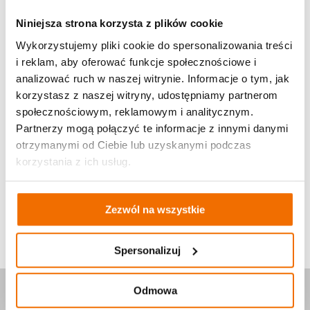
Świętujemy Dzień Babci i Dziadka
Niniejsza strona korzysta z plików cookie
Wykorzystujemy pliki cookie do spersonalizowania treści
Możecie zdobyć do 120 żetonów
i reklam, aby oferować funkcje społecznościowe i
analizować ruch w naszej witrynie. Informacje o tym, jak
korzystasz z naszej witryny, udostępniamy partnerom
społecznościowym, reklamowym i analitycznym.
W relacji z wyzwania należy krótko opisać
Partnerzy mogą połączyć te informacje z innymi danymi
przebieg wydarzenia oraz dodać min. 4
otrzymanymi od Ciebie lub uzyskanymi podczas
zdjęcia.
korzystania z ich usług.
Wyzwanie zakończone
Zezwól na wszystkie
Spersonalizuj
Odmowa
Relacje z wyzwania