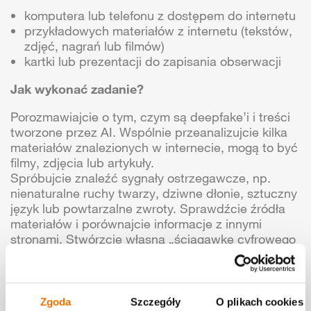
komputera lub telefonu z dostępem do internetu
przykładowych materiałów z internetu (tekstów,
zdjęć, nagrań lub filmów)
kartki lub prezentacji do zapisania obserwacji
Jak wykonać zadanie?
Porozmawiajcie o tym, czym są deepfake’i i treści
tworzone przez AI. Wspólnie przeanalizujcie kilka
materiałów znalezionych w internecie, mogą to być
filmy, zdjęcia lub artykuły.
Spróbujcie znaleźć sygnały ostrzegawcze, np.
nienaturalne ruchy twarzy, dziwne dłonie, sztuczny
język lub powtarzalne zwroty. Sprawdźcie źródła
materiałów i porównajcie informacje z innymi
stronami. Stwórzcie własną „ściągawkę cyfrowego
detektywa”, listę zasad, które pomagają
rozpoznawać manipulacje i fałszywe treści.
Możecie wykorzystać:
Zgoda
Szczegóły
O plikach cookies