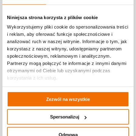
zasadę SIFT
odwrotne wyszukiwanie obrazem
Niniejsza strona korzysta z plików cookie
detektory AI
analizę źródeł i dat publikacji
Wykorzystujemy pliki cookie do spersonalizowania treści
i reklam, aby oferować funkcje społecznościowe i
Aby ukończyć wyzwanie:
analizować ruch w naszej witrynie. Informacje o tym, jak
korzystasz z naszej witryny, udostępniamy partnerom
zróbcie zdjęcia z warsztatów lub procesu pracy
społecznościowym, reklamowym i analitycznym.
pokażcie stworzoną ściągawkę / plakat /
prezentację
Partnerzy mogą połączyć te informacje z innymi danymi
napiszcie krótko: jakie sygnały manipulacji udało
otrzymanymi od Ciebie lub uzyskanymi podczas
się Wam znaleźć i co najbardziej Was
korzystania z ich usług.
zaskoczyło
Internet pełen jest treści, które wyglądają
Zezwól na wszystkie
wiarygodnie – dlatego warto ćwiczyć uważność i
krytyczne myślenie. Zostańcie cyfrowymi
detektywami i sprawdźcie, jak łatwo można dać się
Spersonalizuj
oszukać… i jak skutecznie się przed tym bronić.
Odmowa