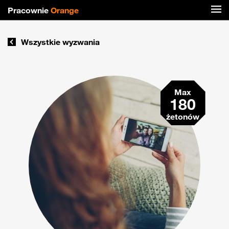
Pracownie
Orange
Wszystkie wyzwania
Max
180
żetonów