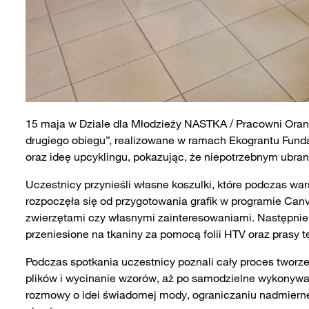
15 maja w Dziale dla Młodzieży NASTKA / Pracowni Orang
drugiego obiegu”, realizowane w ramach Ekograntu Funda
oraz ideę upcyklingu, pokazując, że niepotrzebnym ubr
Uczestnicy przynieśli własne koszulki, które podczas war
rozpoczęła się od przygotowania grafik w programie Can
zwierzętami czy własnymi zainteresowaniami. Następnie p
przeniesione na tkaniny za pomocą folii HTV oraz prasy t
Podczas spotkania uczestnicy poznali cały proces tworze
plików i wycinanie wzorów, aż po samodzielne wykonywan
rozmowy o idei świadomej mody, ograniczaniu nadmiern