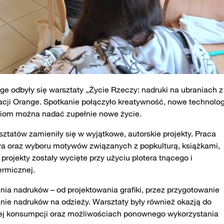
e odbyły się warsztaty „Życie Rzeczy: nadruki na ubraniach z
cji Orange. Spotkanie połączyło kreatywność, nowe technolog
aniom można nadać zupełnie nowe życie.
sztatów zamieniły się w wyjątkowe, autorskie projekty. Praca
va oraz wyboru motywów związanych z popkulturą, książkami,
rojekty zostały wycięte przy użyciu plotera tnącego i
ermicznej.
nia nadruków – od projektowania grafiki, przez przygotowanie
ie nadruków na odzieży. Warsztaty były również okazją do
ej konsumpcji oraz możliwościach ponownego wykorzystania