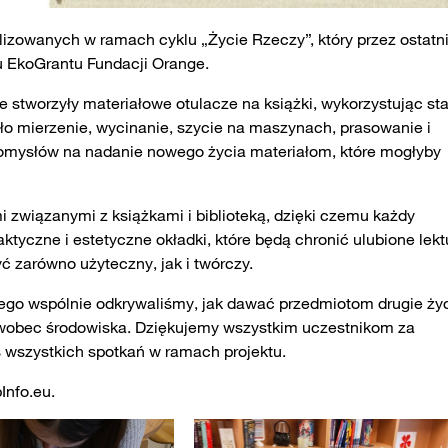
lizowanych w ramach cyklu „Życie Rzeczy”, który przez ostatn
u EkoGrantu Fundacji Orange.
 stworzyły materiałowe otulacze na książki, wykorzystując st
ło mierzenie, wycinanie, szycie na maszynach, prasowanie i
omysłów na nadanie nowego życia materiałom, które mogłyby
związanymi z książkami i biblioteką, dzięki czemu każdy
ktyczne i estetyczne okładki, które będą chronić ulubione lekt
 zarówno użyteczny, jak i twórczy.
ego wspólnie odkrywaliśmy, jak dawać przedmiotom drugie życ
e wobec środowiska. Dziękujemy wszystkim uczestnikom za
 wszystkich spotkań w ramach projektu.
Info.eu.