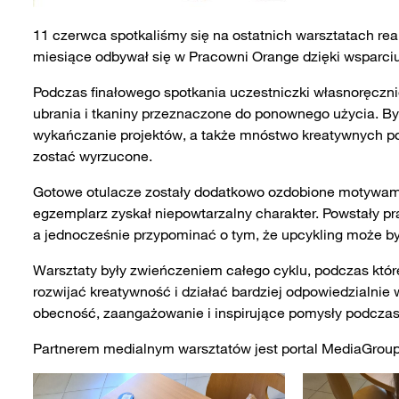
11 czerwca spotkaliśmy się na ostatnich warsztatach rea
miesiące odbywał się w Pracowni Orange dzięki wsparci
Podczas finałowego spotkania uczestniczki własnoręcznie
ubrania i tkaniny przeznaczone do ponownego użycia. By
wykańczanie projektów, a także mnóstwo kreatywnych p
zostać wyrzucone.
Gotowe otulacze zostały dodatkowo ozdobione motywami 
egzemplarz zyskał niepowtarzalny charakter. Powstały pra
a jednocześnie przypominać o tym, że upcykling może być
Warsztaty były zwieńczeniem całego cyklu, podczas któr
rozwijać kreatywność i działać bardziej odpowiedzialni
obecność, zaangażowanie i inspirujące pomysły podczas
Partnerem medialnym warsztatów jest portal MediaGroup