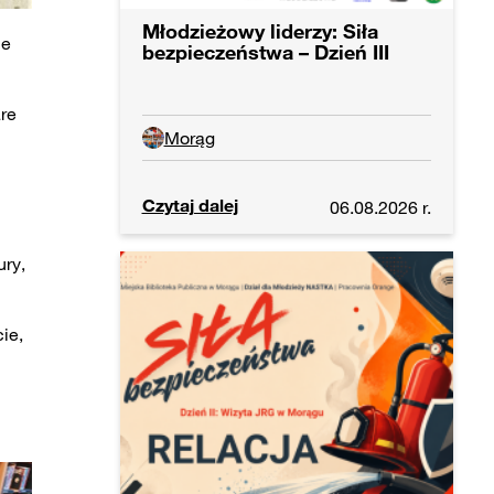
Młodzieżowy liderzy: Siła
ie
bezpieczeństwa – Dzień III
are
Morąg
Czytaj dalej
06.08.2026 r.
ury,
ie,