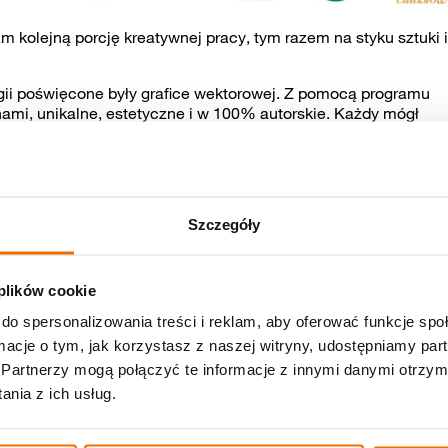
 kolejną porcję kreatywnej pracy, tym razem na styku sztuki i
ii poświęcone były grafice wektorowej. Z pomocą programu
onami, unikalne, estetyczne i w 100% autorskie. Każdy mógł
ych detalach, które nadawały projektom indywidualny charakte
 użyciu plotera laserowego wycinaliśmy je ze sklejki. Dla wielu
 efekty przerosły oczekiwania. Drewniane tabliczki wyglądały
jęć.
Szczegóły
 w świecie nowych technologii, a ich projekty nabierają rozma
 plików cookie
do spersonalizowania treści i reklam, aby oferować funkcje sp
ormacje o tym, jak korzystasz z naszej witryny, udostępniamy p
Partnerzy mogą połączyć te informacje z innymi danymi otrzym
nia z ich usług.