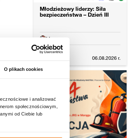
Młodzieżowy liderzy: Siła
bezpieczeństwa – Dzień III
Morąg
r.
Czytaj dalej
06.08.2026 r.
O plikach cookies
chu.
ołecznościowe i analizować
artnerom społecznościowym,
anymi od Ciebie lub