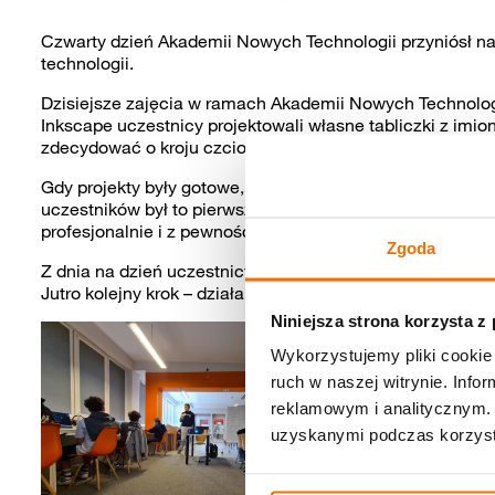
Czwarty dzień Akademii Nowych Technologii przyniósł nam
technologii.
Dzisiejsze zajęcia w ramach Akademii Nowych Technolog
Inkscape uczestnicy projektowali własne tabliczki z imi
zdecydować o kroju czcionki, układzie, a nawet o ozdobn
Gdy projekty były gotowe, przeszliśmy do działania – przy
uczestników był to pierwszy kontakt z tą technologią, ale
profesjonalnie i z pewnością będą świetną pamiątką z za
Zgoda
Z dnia na dzień uczestnicy coraz odważniej poruszają się
Jutro kolejny krok – działamy dalej!
Niniejsza strona korzysta z
Wykorzystujemy pliki cookie 
ruch w naszej witrynie. Inf
reklamowym i analitycznym. 
uzyskanymi podczas korzysta