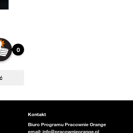
0
ć
Kontakt
Biuro Programu Pracownie Orange
email:
info@pracownieorange.pl