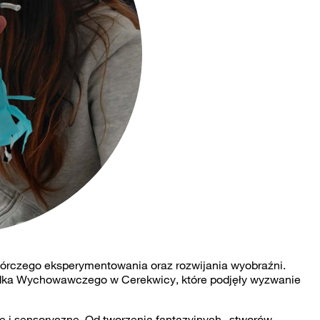
wórczego eksperymentowania oraz rozwijania wyobraźni.
dka Wychowawczego w Cerekwicy, które podjęły wyzwanie
e i sensoryczne. Od tworzenia fantazyjnych „stworów