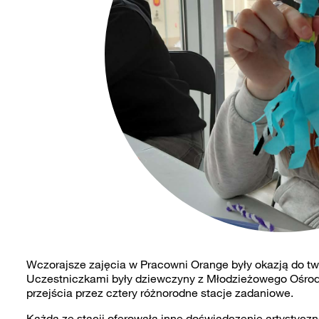
Wczorajsze zajęcia w Pracowni Orange były okazją do t
Uczestniczkami były dziewczyny z Młodzieżowego Ośro
przejścia przez cztery różnorodne stacje zadaniowe.
Każda ze stacji oferowała inne doświadczenie artystyczn