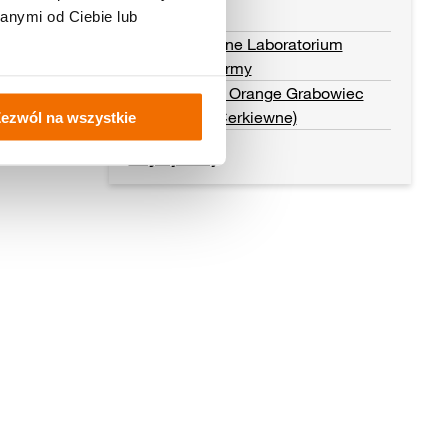
anymi od Ciebie lub
Wielkanocne Laboratorium
Koloru i Formy
Pracownia Orange Grabowiec
(Dubicze Cerkiewne)
ezwól na wszystkie
Czytaj dalej