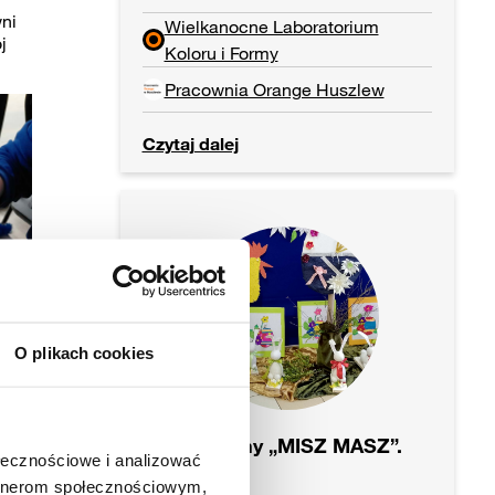
ni
Wielkanocne Laboratorium
j
Koloru i Formy
Pracownia Orange Huszlew
Czytaj dalej
O plikach cookies
Wielkanocny „MISZ MASZ”.
ołecznościowe i analizować
artnerom społecznościowym,