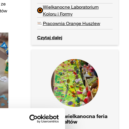
 ze
Wielkanocne Laboratorium
stów
Koloru i Formy
Pracownia Orange Huszlew
Czytaj dalej
Wiosenno-wielkanocna feria
barw i kształtów