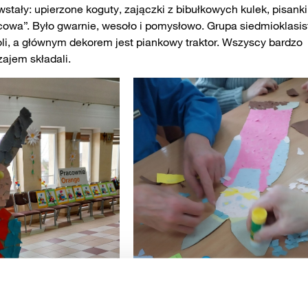
tały: upierzone koguty, zajączki z bibułkowych kulek, pisanki
ącowa”. Było gwarnie, wesoło i pomysłowo. Grupa siedmioklasi
li, a głównym dekorem jest piankowy traktor. Wszyscy bardzo
zajem składali.