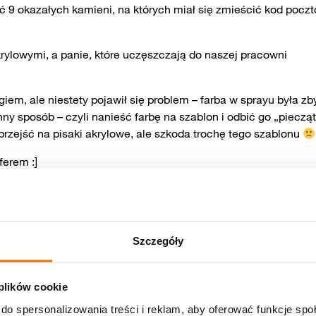
rać 9 okazałych kamieni, na których miał się zmieścić kod pocz
ylowymi, a panie, które uczęszczają do naszej pracowni
m, ale niestety pojawił się problem – farba w sprayu była zb
ny sposób – czyli nanieść farbę na szablon i odbić go „pieczą
o przejść na pisaki akrylowe, ale szkoda trochę tego szablonu
ferem :]
Szczegóły
 plików cookie
do spersonalizowania treści i reklam, aby oferować funkcje sp