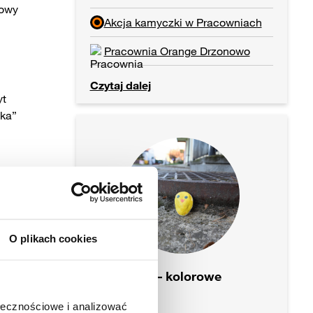
towy
Akcja kamyczki w Pracowniach
Pracownia Orange Drzonowo
Czytaj dalej
yt
tka”
O plikach cookies
#kamyczki – kolorowe
arcydzieło
ołecznościowe i analizować