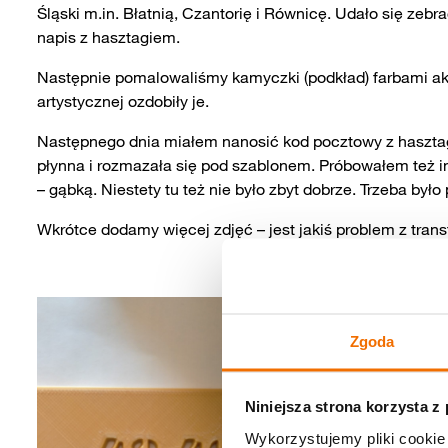
Śląski m.in. Błatnią, Czantorię i Równicę. Udało się zeb
napis z hasztagiem.
Następnie pomalowaliśmy kamyczki (podkład) farbami akr
artystycznej ozdobiły je.
Następnego dnia miałem nanosić kod pocztowy z hasztagie
płynna i rozmazała się pod szablonem. Próbowałem też in
– gąbką. Niestety tu też nie było zbyt dobrze. Trzeba był
Wkrótce dodamy więcej zdjęć – jest jakiś problem z trans
Zgoda
Niniejsza strona korzysta z
Wykorzystujemy pliki cookie 