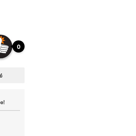
0
ć
e!