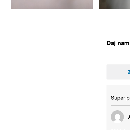
Daj nam 
Super p