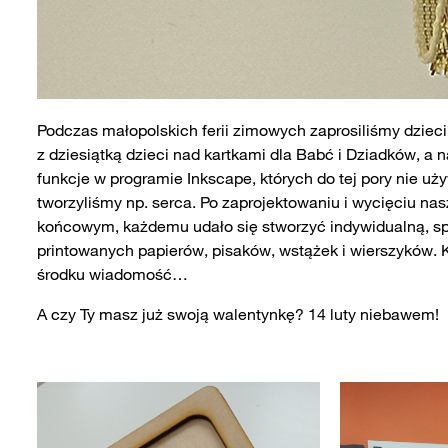
Podczas małopolskich ferii zimowych zaprosiliśmy dziec
z dziesiątką dzieci nad kartkami dla Babć i Dziadków, 
funkcje w programie Inkscape, których do tej pory nie uży
tworzyliśmy np. serca. Po zaprojektowaniu i wycięciu na
końcowym, każdemu udało się stworzyć indywidualną, s
printowanych papierów, pisaków, wstążek i wierszyków. K
środku wiadomość…
A czy Ty masz już swoją walentynkę? 14 luty niebawem!