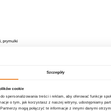
i, prymulki
o podlaniu kwiatka, ew. umieszczamy je w osłonce
Szczegóły
 plików cookie
do spersonalizowania treści i reklam, aby oferować funkcje sp
ormacje o tym, jak korzystasz z naszej witryny, udostępniamy p
Partnerzy mogą połączyć te informacje z innymi danymi otrzym