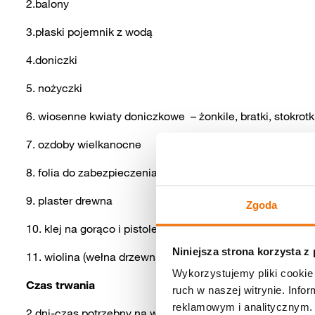
2.balony
3.płaski pojemnik z wodą
4.doniczki
5. nożyczki
6. wiosenne kwiaty doniczkowe – żonkile, bratki, stokrotk
7. ozdoby wielkanocne
8. folia do zabezpieczenia przed przemoczeniem jajka p
9. plaster drewna
Zgoda
10. klej na gorąco i pistolet
Niniejsza strona korzysta z
11. wiolina (wełna drzewna)
Wykorzystujemy pliki cookie 
Czas trwania
ruch w naszej witrynie. Inf
reklamowym i analitycznym. 
2 dni-czas potrzebny na wyschnięcie materiałów