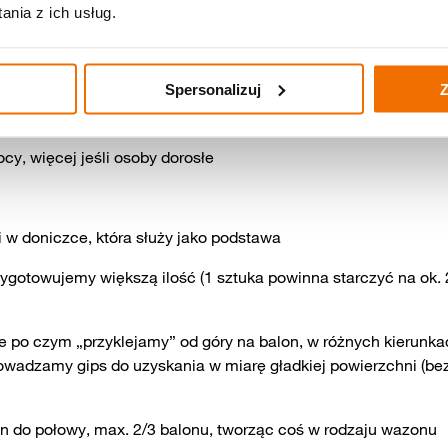
nia z ich usług.
Spersonalizuj
Z
ocy, więcej jeśli osoby dorosłe
w doniczce, która służy jako podstawa
zygotowujemy większą ilość (1 sztuka powinna starczyć na ok. 
 po czym „przyklejamy” od góry na balon, w różnych kierunka
owadzamy gips do uzyskania w miarę gładkiej powierzchni (be
n do połowy, max. 2/3 balonu, tworząc coś w rodzaju wazonu