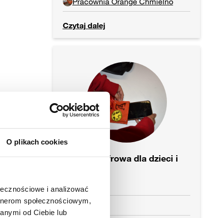
Pracownia Orange Chmielno
Czytaj dalej
O plikach cookies
Higiena Cyfrowa dla dzieci i
rodziców!
ołecznościowe i analizować
artnerom społecznościowym,
anymi od Ciebie lub