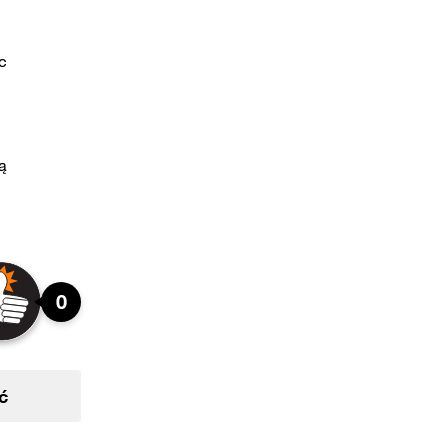
c
ną
0
ć