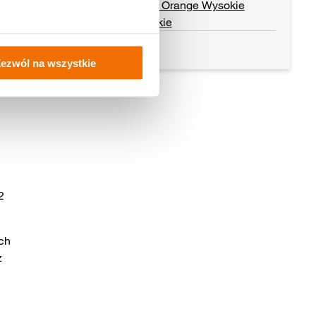
Pracownia Orange Wysokie
Mazowieckie
Czytaj dalej
ezwól na wszystkie
2
ch
z