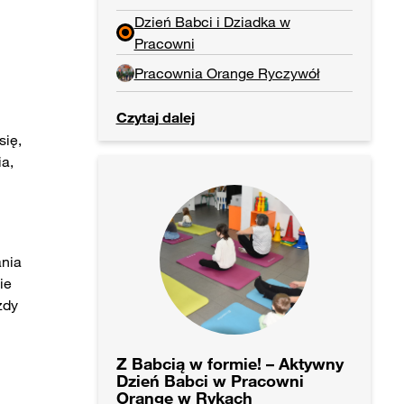
Dzień Babci i Dziadka w
Pracowni
Pracownia Orange Ryczywół
Czytaj dalej
się,
ia,
ania
ie
żdy
Z Babcią w formie! – Aktywny
Dzień Babci w Pracowni
Orange w Rykach