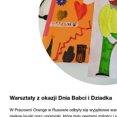
Warsztaty z okazji Dnia Babci i Dziadka
W Pracowni Orange w Rusowie odbyły się wyjątkowe warsz
piękne laurki oraz upominki, które były gestami miłości