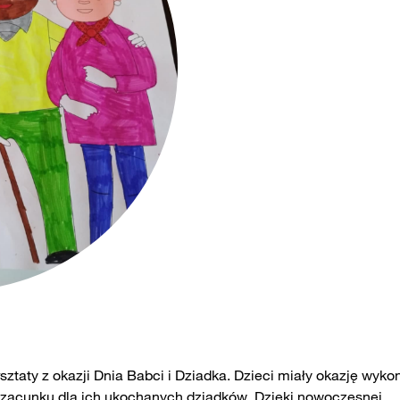
taty z okazji Dnia Babci i Dziadka. Dzieci miały okazję wyko
 i szacunku dla ich ukochanych dziadków. Dzięki nowoczesnej