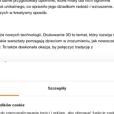
o same przygotowały upominki, które miały dla nich ogromne
ś unikalnego, co sprawiło jego dziadkom radość i wzruszenie.
szych w kreatywny sposób.
że nowych technologii. Drukowanie 3D to temat, który rozwija 
 Takie warsztaty pomagają dzieciom w zrozumieniu, jak nowocz
To także doskonała okazja, by połączyć tradycję z
 zabawę
, ale również doskonała forma edukacji. Dzięki nim dzieci
zą się kreatywności oraz zdobywają wiedzę na temat
tywowanie tradycji, takich jak Dzień Babci i Dziadka, w
Szczegóły
 jest wspólne spędzanie czasu i rozwijanie pasji w gronie
 plików cookie
do spersonalizowania treści i reklam, aby oferować funkcje sp