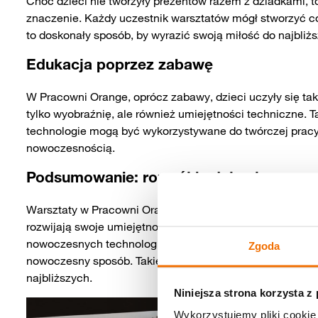
Choć dzieci nie tworzyły prezentów razem z dziadkami, t
znaczenie. Każdy uczestnik warsztatów mógł stworzyć co
to doskonały sposób, by wyrazić swoją miłość do najbliż
Edukacja poprzez zabawę
W Pracowni Orange, oprócz zabawy, dzieci uczyły się tak
tylko wyobraźnię, ale również umiejętności techniczne.
technologie mogą być wykorzystywane do twórczej pracy. 
nowoczesnością.
Podsumowanie: rozwój i edukacja przez
Warsztaty w Pracowni Orange to nie tylko świetna zabawa
rozwijają swoje umiejętności manualne i techniczne, uc
nowoczesnych technologii. To także świetny sposób na kul
Zgoda
nowoczesny sposób. Takie inicjatywy pokazują, jak ważne
najbliższych.
Niniejsza strona korzysta z
Wykorzystujemy pliki cookie 