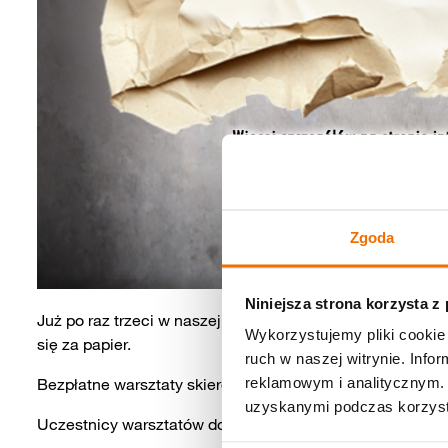
Zgoda
Niniejsza strona korzysta z
Już po raz trzeci w naszej gminie realizujemy projekt „
Wykorzystujemy pliki cookie 
się za papier.
ruch w naszej witrynie. Inf
reklamowym i analitycznym. 
Bezpłatne warsztaty skierowane są do osób dorosłych, mł
uzyskanymi podczas korzysta
Uczestnicy warsztatów doświadczą: