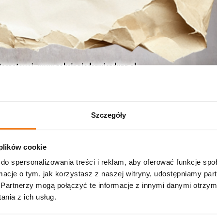
Szczegóły
 plików cookie
Metalomania”. Tym razem, poza metaloplastyką, uczestnicy wez
do spersonalizowania treści i reklam, aby oferować funkcje sp
ormacje o tym, jak korzystasz z naszej witryny, udostępniamy p
Partnerzy mogą połączyć te informacje z innymi danymi otrzym
odzieży oraz dzieci z opiekunami.
nia z ich usług.