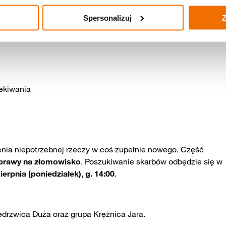
lastyki i pracy z papierem
Spersonalizuj
Z
ekiwania
enia niepotrzebnej rzeczy w coś zupełnie nowego. Część
prawy na złomowisko
. Poszukiwanie skarbów odbędzie się w
ierpnia (poniedziałek), g. 14:00
.
drzwica Duża oraz grupa Krężnica Jara.