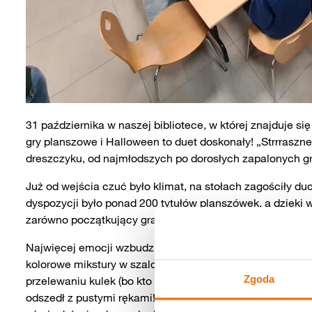
31 października w naszej bibliotece, w której znajduje s
gry planszowe i Halloween to duet doskonały! „Strrraszne
dreszczyku, od najmłodszych po dorosłych zapalonych gr
Już od wejścia czuć było klimat, na stołach zagościły d
dyspozycji było ponad 200 tytułów planszówek, a dzięki
zarówno początkujący gracze, jak i doświadczeni plans
Najwięcej emocji wzbudził turniej w grę „Dr Eureka”, p
kolorowe mikstury w szalonym tempie. Było sporo śmiec
Zgoda
przelewaniu kulek (bo kto by się nie pomylił pod presją cz
odszedł z pustymi rękami! Na zakończenie wieczoru odbył