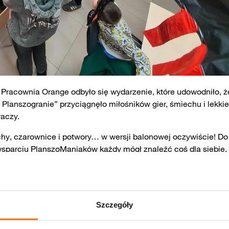
ię Pracownia Orange odbyło się wydarzenie, które udowodniło, ż
 Planszogranie” przyciągnęło miłośników gier, śmiechu i lekki
aczy.
uchy, czarownice i potwory… w wersji balonowej oczywiście! Do
 wsparciu PlanszoManiaków każdy mógł znaleźć coś dla siebie,
zówkowi wyjadacze.
odczas którego uczestnicy zamienili się w naukowców mieszają
hu, okrzyków radości i oczywiście… drobnych pomyłek przy
Szczegóły
asu?). Nie zabrakło też rywalizacji w duchu dobrej zabawy, nikt
o się Bingo z nagrodami, które, jak zawsze, przyniosło mnóst