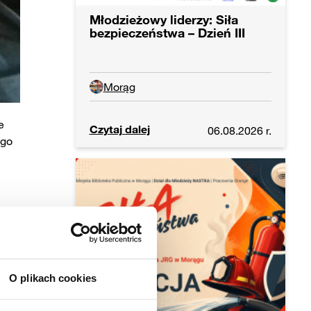
Młodzieżowy liderzy: Siła
bezpieczeństwa – Dzień III
Morąg
e
Czytaj dalej
06.08.2026 r.
ego
cych
O plikach cookies
 nie
wo