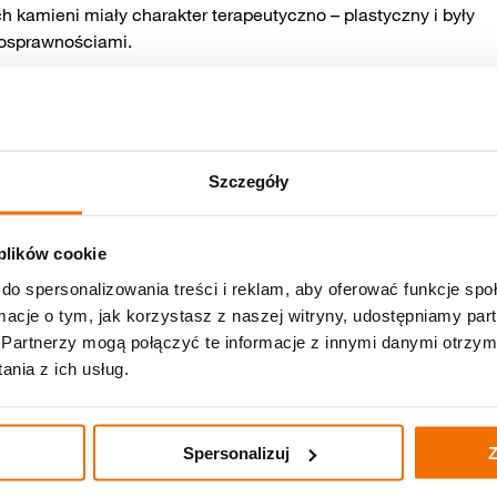
 kamieni miały charakter terapeutyczno – plastyczny i były
nosprawnościami.
ystkim dotyku i wzroku, a także rozwijanie zdolności manualn
ni, odczuwać ich chłodną powierzchnię, co sprzyja świadomem
Szczegóły
cą opiekuna ozdabiał wybrany kamień. Tworzył dowolne wzory.
oraz daje możliwość wyrażenia siebie poprzez kolor i formę.
race, a przede wszystkim pozytywne doświadczenie twórcze.
 plików cookie
do spersonalizowania treści i reklam, aby oferować funkcje sp
Samopomocy w Goli i Raszewach.
ormacje o tym, jak korzystasz z naszej witryny, udostępniamy p
Partnerzy mogą połączyć te informacje z innymi danymi otrzym
nia z ich usług.
Spersonalizuj
Z