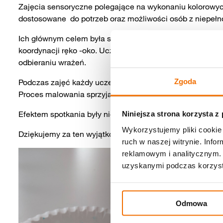
Zajęcia sensoryczne polegające na wykonaniu kolorowych
dostosowane do potrzeb oraz możliwości osób z niepeł
Ich głównym celem była stymulacja zmysłów – przede wsz
koordynacji ręko -oko. Uczestnicy mogli dotykać kamie
odbieraniu wrażeń.
Zgoda
Podczas zajęć każdy uczestnik samodzielnie lub z pomo
Proces malowania sprzyja koncentracji, ćwiczy precyzję 
Efektem spotkania były nie tylko estetyczne wykonane p
Niniejsza strona korzysta z
Wykorzystujemy pliki cookie 
Dziękujemy za ten wyjątkowy czas Środowiskowy Dom 
ruch w naszej witrynie. Inf
reklamowym i analitycznym. 
uzyskanymi podczas korzysta
Odmowa