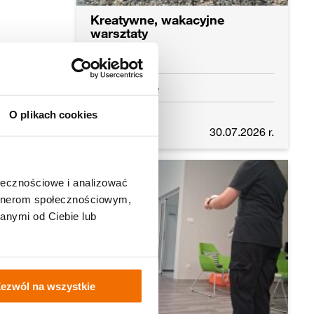
Kreatywne, wakacyjne
warsztaty
ej,
u
Jaraczewo
O plikach cookies
Czytaj dalej
30.07.2026 r.
ołecznościowe i analizować
artnerom społecznościowym,
anymi od Ciebie lub
ezwól na wszystkie