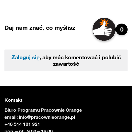
Daj nam znać, co myślisz
0
Zaloguj się
, aby móc komentować i polubić
zawartość
Kontakt
Biuro Programu Pracownie Orange
email:
info@pracownieorange.pl
+48 514 181 921
pon.—pt., 9.00—16.00