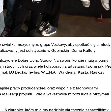
w światku muzycznym, grupa Voskovy, aby spotkać się z młod
realizowany jest od stycznia w Gubińskim Domu Kultury.
założyciele Dobre Ucho Studio. Na swoim koncie mają albumy
 studyjnych oraz wiele kolaboracji z artystami, takimi jak: Pez
 Jamal, DJ Decks, Te-Tris, W.E.N.A., Waldemar Kasta, Ras czy
jniki pracy producenckiej oraz wspólnie z fachowcami
ealizacji projektu. Wiele wskazówek młodzi ludzie otrzymali
i… A ziarenko, które miejmy nadzieję skutecznie zasadziliśmy 