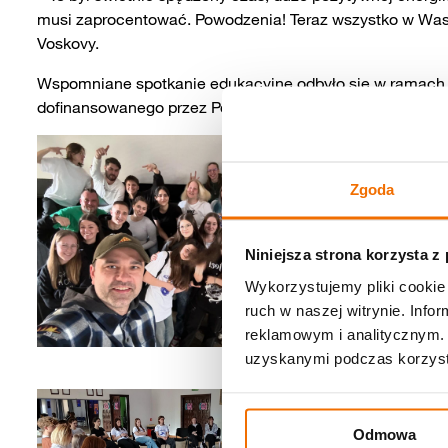
musi zaprocentować. Powodzenia! Teraz wszystko w Waszyc
Voskovy.
Wspomniane spotkanie edukacyjne odbyło się w ramach p
dofinansowanego przez Polsko-Amerykańską Fundację Wo
Zgoda
Niniejsza strona korzysta z
Wykorzystujemy pliki cookie 
ruch w naszej witrynie. Inf
reklamowym i analitycznym. 
uzyskanymi podczas korzysta
Odmowa