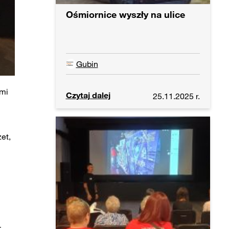
Ośmiornice wyszły na ulice
Gubin
ymi
Czytaj dalej
25.11.2025 r.
et,
–