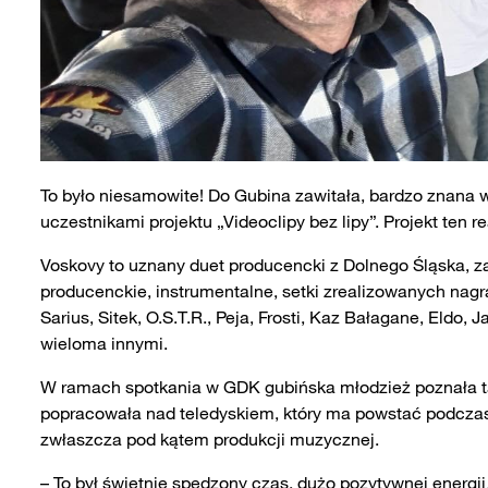
To było niesamowite! Do Gubina zawitała, bardzo znana 
uczestnikami projektu „Videoclipy bez lipy”. Projekt ten 
Voskovy to uznany duet producencki z Dolnego Śląska, 
producenckie, instrumentalne, setki zrealizowanych nagrań
Sarius, Sitek, O.S.T.R., Peja, Frosti, Kaz Bałagane, Eldo,
wieloma innymi.
W ramach spotkania w GDK gubińska młodzież poznała ta
popracowała nad teledyskiem, który ma powstać podczas r
zwłaszcza pod kątem produkcji muzycznej.
– To był świetnie spędzony czas, dużo pozytywnej energi