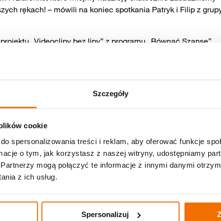
h rękach! – mówili na koniec spotkania Patryk i Filip z grup
rojektu „Videoclipy bez lipy” z programu „Równać Szanse”,
lności, administrowanego przez Fundację Civis Polonus.
Szczegóły
 plików cookie
do spersonalizowania treści i reklam, aby oferować funkcje sp
ormacje o tym, jak korzystasz z naszej witryny, udostępniamy p
Partnerzy mogą połączyć te informacje z innymi danymi otrzym
nia z ich usług.
Spersonalizuj
Z