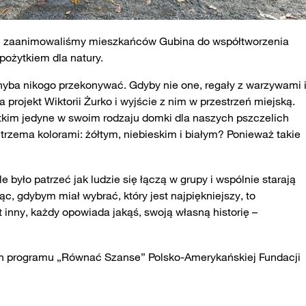
m zaanimowaliśmy mieszkańców Gubina do współtworzenia
pożytkiem dla natury.
hyba nikogo przekonywać. Gdyby nie one, regały z warzywami 
rojekt Wiktorii Żurko i wyjście z nim w przestrzeń miejską.
tkim jedyne w swoim rodzaju domki dla naszych pszczelich
rzema kolorami: żółtym, niebieskim i białym? Ponieważ takie
było patrzeć jak ludzie się łączą w grupy i wspólnie starają
c, gdybym miał wybrać, który jest najpiękniejszy, to
inny, każdy opowiada jakąś, swoją własną historię –
h programu „Równać Szanse” Polsko-Amerykańskiej Fundacji