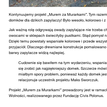
Kontynuujemy projekt „Murem za Murarkami”. Tym raze
domków dla dzikich zapylaczy! Było wesoło, kolorowo i z 
Jak ważną rolę odgrywają owady zapylające nie trzeba c
owocami w sklepach świeciłyby pustkami. Stąd pomysł na p
Dzięki temu powstały wspaniałe kolorowe i przede wszys
przyjaciół. Dlaczego drewniane konstrukcje pomalowano t
barwy zapylacze widzą najlepiej.
Cudownie się bawiłem na tym wydarzeniu, wspaniale 
się zrobić jak najpiękniejszy domek. Szczerze mówią
miałbym spory problem, ponieważ każdy domek jest 
relacjonuje uczestnik projektu Maks Sworczuk.
Projekt „Murem za Murarkami” prowadzony jest w ramac
Wolności, realizowanego przez Fundację Civis Polonus.