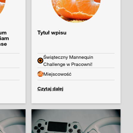
sum
Tytuł wpisu
tiam
sse
Świąteczny Mannequin
Challenge w Pracowni!
Miejscowość
Czytaj dalej