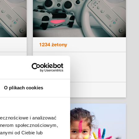
1234 żetony
psum
FIFA 20
O plikach cookies
Czytaj dalej
ołecznościowe i analizować
artnerom społecznościowym,
anymi od Ciebie lub