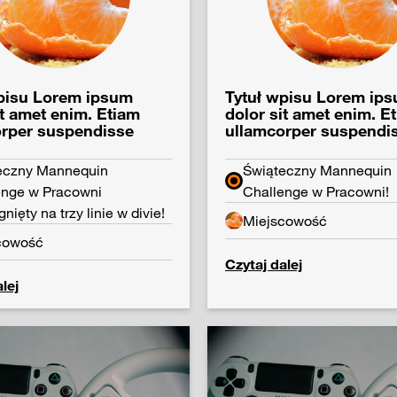
pisu Lorem ipsum
Tytuł wpisu Lorem ip
it amet enim. Etiam
dolor sit amet enim. E
orper suspendisse
ullamcorper suspendi
eczny Mannequin
Świąteczny Mannequin
enge w Pracowni
Challenge w Pracowni!
gnięty na trzy linie w divie!
Miejscowość
cowość
Czytaj dalej
lej