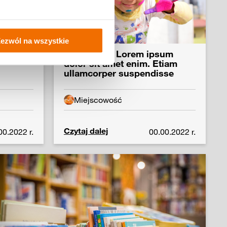
ezwól na wszystkie
sum
Tytuł wpisu Lorem ipsum
dolor sit amet enim. Etiam
ullamcorper suspendisse
Miejscowość
Czytaj dalej
00.2022 r.
00.00.2022 r.