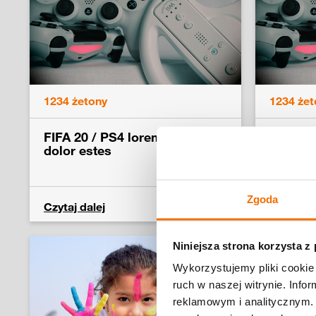
1234 żetony
1234 żet
FIFA 20 / PS4 lorem ipsum
FIFA 20
dolor estes
dolor e
Zgoda
Czytaj dalej
Czytaj da
Niniejsza strona korzysta z
Wykorzystujemy pliki cookie 
ruch w naszej witrynie. Inf
reklamowym i analitycznym. 