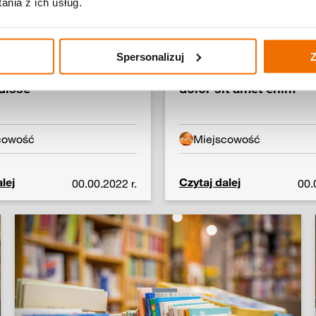
nia z ich usług.
Spersonalizuj
Z
llamcorper
Tytuł wpisu Lorem ip
disse
dolor sit amet enim
cowość
Miejscowość
lej
Czytaj dalej
00.00.2022 r.
00.