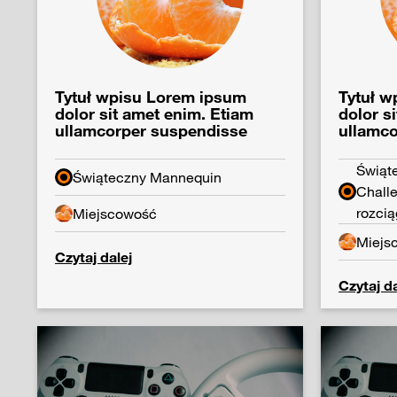
Tytuł wpisu Lorem ipsum
Tytuł w
dolor sit amet enim. Etiam
dolor s
ullamcorper suspendisse
ullamc
Świąt
Świąteczny Mannequin
Chall
rozcią
Miejscowość
Miejs
Czytaj dalej
Czytaj da