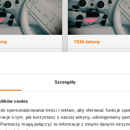
ony
1234 żetony
 / PS4 lorem ipsum
FIFA 20 / PS4 lorem i
stes
dolor estes
Szczegóły
lej
Czytaj dalej
 plików cookie
do spersonalizowania treści i reklam, aby oferować funkcje sp
ormacje o tym, jak korzystasz z naszej witryny, udostępniamy p
Partnerzy mogą połączyć te informacje z innymi danymi otrzym