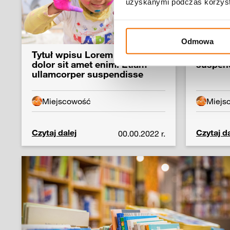
uzyskanymi podczas korzysta
Odmowa
Tytuł wpisu Lorem ipsum
Etiam u
dolor sit amet enim. Etiam
suspen
ullamcorper suspendisse
Miejscowość
Miejs
Czytaj dalej
Czytaj da
00.00.2022 r.