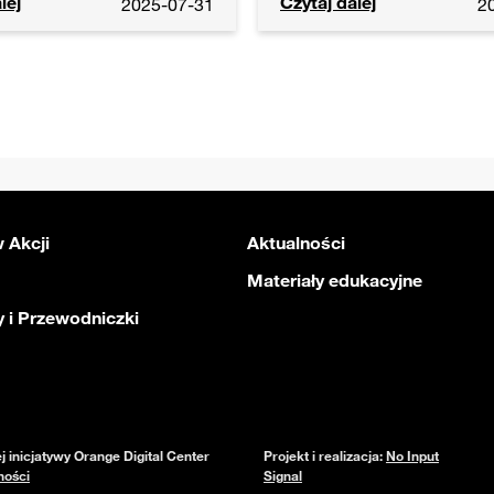
ycie starej szafki
Warsztat „Dywanik Ze
Szmatek
wnia Orange Grabowiec
Pracownia Orange Grab
lej
Czytaj dalej
2025-07-31
2