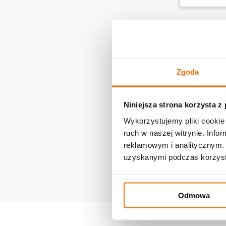
Zgoda
Dziarski Chwat
Odlotowy Śmiałek
Węd
Niniejsza strona korzysta z
Wykorzystujemy pliki cookie 
ruch w naszej witrynie. Inf
reklamowym i analitycznym. 
uzyskanymi podczas korzysta
Do programu „Pracownie 
dokumentów mijał 16 marc
która powinna składać się
Odmowa
zadanie wypromowania mie
Z terenu całego kraju zgł
etapem było wygranie konku