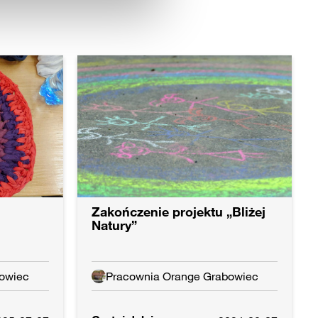
 do zwycięskiej 50-tki.
 Program obejmuje wiedzę
ików zaawansowanych.