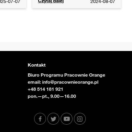
Zakończenie projektu „Bliżej
Natury”
owiec
Pracownia Orange Grabowiec
Czytaj dalej
025-07-07
2024-08-07