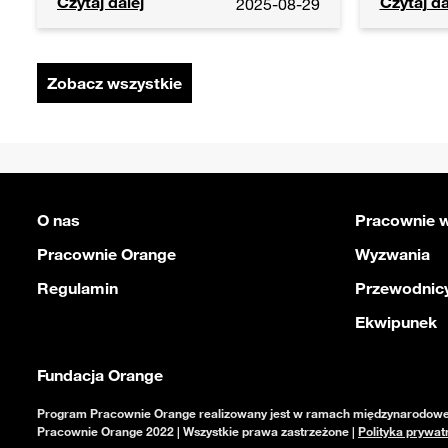
Grill Seniorów
Drugie ż
Pracownia Orange Grabowiec
Praco
Czytaj dalej
Czytaj da
2025-08-29
Zobacz wszystkie