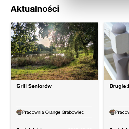
Gminny Ośrodek Kultury w 
ZAKRES MATERIAŁU KO
Według poniżej przedsta
od podstaw obsługi kompu
Aktualności