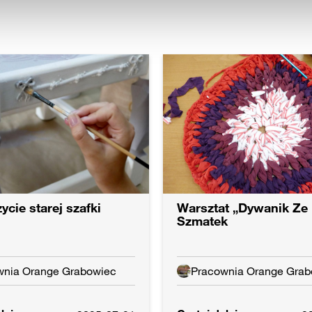
Grabowcu jako jedyny w powiecie zamojskim zakwalifikował się
NSULTACJI W PRACOWNI ORANGE:
wionych tematów, można uzyskać pomoc w Pracowni Orange.
tera oraz urządzeń mobilnych oraz wiadomości dla użytkown