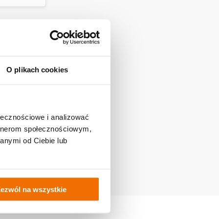
O plikach cookies
wentna Komentatorka
Rezolutna Publicystka
ołecznościowe i analizować
artnerom społecznościowym,
anymi od Ciebie lub
rmin złożenia wymaganych
zanie grupy inicjatywnej,
nie). Grupa inicjatywna ma
ezwól na wszystkie
 się pozytywnie, następnym
nych zgłoszeń.