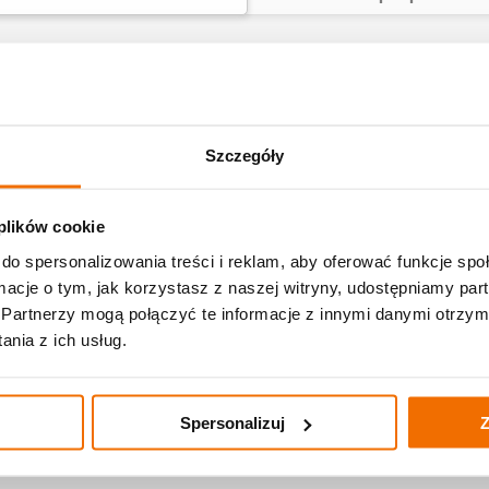
Szczegóły
rująca Edukatorka
Zakręcony Motywator
Elok
 plików cookie
do spersonalizowania treści i reklam, aby oferować funkcje sp
O Pracowni
Zespół pracowni
ormacje o tym, jak korzystasz z naszej witryny, udostępniamy p
Partnerzy mogą połączyć te informacje z innymi danymi otrzym
nia z ich usług.
Orange” przystąpił Gminny Ośrodek Kultury w Grabowcu te
a 2012 roku. Pierwszym punktem złożenia wniosku było zawią
 z przynajmniej 5 osób (w tym trzy osoby powinny być pełnolet
Spersonalizuj
Z
jscowości oraz współdziałane z pracownią Orange.
osiło się 750 placówek, około 380 aplikacji kwalifikowało
rsu, który miał wyłonić 50 najbardziej kreatywnych i oryginal