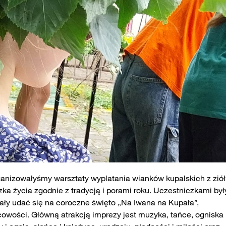
anizowałyśmy warsztaty wyplatania wianków kupalskich z ziół 
zka życia zgodnie z tradycją i porami roku. Uczestniczkami był
ały udać się na coroczne święto „Na Iwana na Kupała”,
ości. Główną atrakcją imprezy jest muzyka, tańce, ogniska 