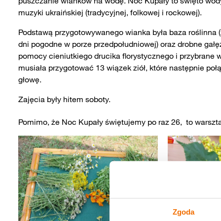
puszczanie wianków na wodę. Noc Kupały to święto wody i 
muzyki ukraińskiej (tradycyjnej, folkowej i rockowej).
Podstawą przygotowywanego wianka była baza roślinna 
dni pogodne w porze przedpołudniowej
) oraz drobne gałę
pomocy cieniutkiego drucika florystycznego i przybrane
musiała przygotować 13 wiązek ziół, które następnie połąc
głowę.
Zajęcia były hitem soboty.
Pomimo, że Noc Kupały świętujemy po raz 26, to warszt
Zgoda