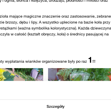
ognia, słońca i księżyca, urodzaju, płodności i miłości oraz
(zioła mające magiczne znaczenie oraz zastosowanie, zebran
zie brzozy, dębu i lipy. A wszystko uplecione na bazie koła przy
 wstążkami (ważna symbolika kolorystyczna). Każda dziewczyn
zyła w całość (kształt obręczy, koła) o średnicy pasującej na
1
aty wyplatania wianków organizowane były po raz
!!!
Szczegóły