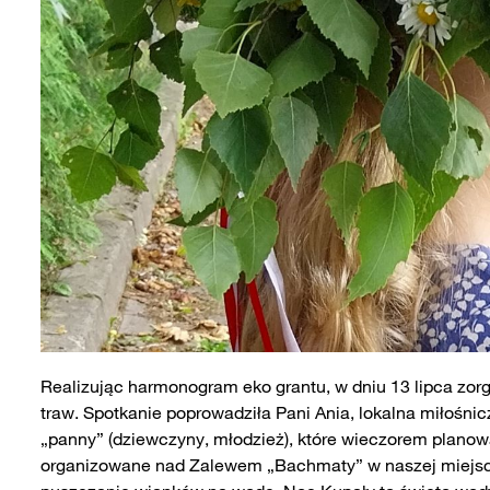
Realizując harmonogram eko grantu, w dniu 13 lipca zorg
traw. Spotkanie poprowadziła Pani Ania, lokalna miłośnic
„panny” (dziewczyny, młodzież), które wieczorem planow
organizowane nad Zalewem „Bachmaty” w naszej miejscow