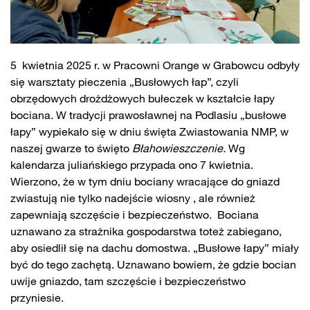
5 kwietnia 2025 r. w Pracowni Orange w Grabowcu odbyły
się warsztaty pieczenia „Busłowych łap”, czyli
obrzędowych drożdżowych bułeczek w kształcie łapy
bociana. W tradycji prawosławnej na Podlasiu „busłowe
łapy” wypiekało się w dniu święta Zwiastowania NMP, w
naszej gwarze to święto
Błahowieszczenie.
Wg
kalendarza juliańskiego przypada ono 7 kwietnia.
Wierzono, że w tym dniu bociany wracające do gniazd
zwiastują nie tylko nadejście wiosny , ale również
zapewniają szczęście i bezpieczeństwo. Bociana
uznawano za strażnika gospodarstwa toteż zabiegano,
aby osiedlił się na dachu domostwa. „Busłowe łapy” miały
być do tego zachętą. Uznawano bowiem, że gdzie bocian
uwije gniazdo, tam szczęście i bezpieczeństwo
przyniesie.