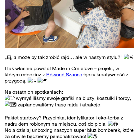
„Ej, a może by tak zrobić rajd… ale w naszym stylu?”
I tak właśnie powstał Made in Ćmielove – projekt, w
którym młodzież z
Równać Szanse
łączy kreatywność z
przygodą.
Na ostatnich spotkaniach:
wymyśliliśmy swoje grafiki na bluzy, koszulki i torby,
zaplanowaliśmy trasę rajdu i atrakcje,
Pakiet startowy? Przypinka, identyfikator i eko-torba z
nadrukiem robionym na miejscu, coś do picia
No a dzisiaj unboxing naszych super bluz bomberek, które
za chwilę będziemy personalizować!