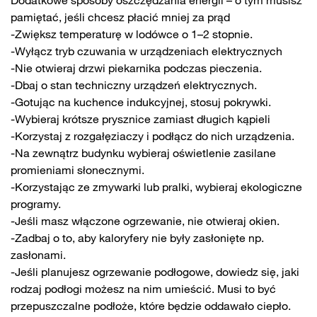
Dodatkowe sposoby oszczędzania energii – o tym musisz
pamiętać, jeśli chcesz płacić mniej za prąd
-Zwiększ temperaturę w lodówce o 1–2 stopnie.
-Wyłącz tryb czuwania w urządzeniach elektrycznych
-Nie otwieraj drzwi piekarnika podczas pieczenia.
-Dbaj o stan techniczny urządzeń elektrycznych.
-Gotując na kuchence indukcyjnej, stosuj pokrywki.
-Wybieraj krótsze prysznice zamiast długich kąpieli
-Korzystaj z rozgałęziaczy i podłącz do nich urządzenia.
-Na zewnątrz budynku wybieraj oświetlenie zasilane
promieniami słonecznymi.
-Korzystając ze zmywarki lub pralki, wybieraj ekologiczne
programy.
-Jeśli masz włączone ogrzewanie, nie otwieraj okien.
-Zadbaj o to, aby kaloryfery nie były zasłonięte np.
zasłonami.
-Jeśli planujesz ogrzewanie podłogowe, dowiedz się, jaki
rodzaj podłogi możesz na nim umieścić. Musi to być
przepuszczalne podłoże, które będzie oddawało ciepło.