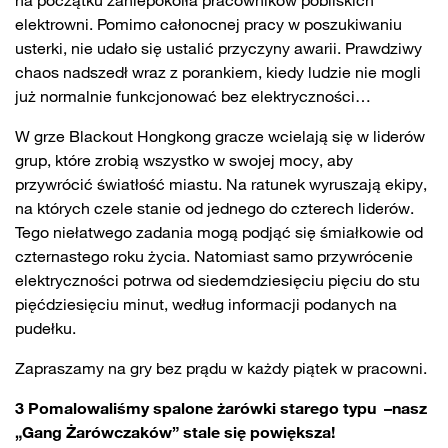
na początku zaniepokoiła pracowników pobliskich
elektrowni. Pomimo całonocnej pracy w poszukiwaniu
usterki, nie udało się ustalić przyczyny awarii. Prawdziwy
chaos nadszedł wraz z porankiem, kiedy ludzie nie mogli
już normalnie funkcjonować bez elektryczności…
W grze Blackout Hongkong gracze wcielają się w liderów
grup, które zrobią wszystko w swojej mocy, aby
przywrócić światłość miastu. Na ratunek wyruszają ekipy,
na których czele stanie od jednego do czterech liderów.
Tego niełatwego zadania mogą podjąć się śmiałkowie od
czternastego roku życia. Natomiast samo przywrócenie
elektryczności potrwa od siedemdziesięciu pięciu do stu
pięćdziesięciu minut, według informacji podanych na
pudełku.
Zapraszamy na gry bez prądu w każdy piątek w pracowni.
3 Pomalowaliśmy spalone żarówki starego typu –nasz
„Gang Żarówczaków” stale się powiększa!