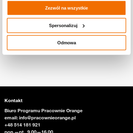
Zezwól na wszystkie
Spersonalizuj
O Pracowni
Zespół pracowni
Odmowa
Kontakt
Biuro Programu Pracownie Orange
email:
info@pracownieorange.pl
+48 514 181 921
pon.—pt., 9.00—16.00