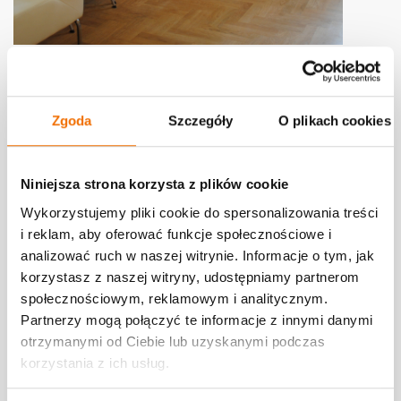
Pracownia Orange Ciężkowice
Rynek 1
Zgoda
Szczegóły
O plikach cookies
33-190 Ciężkowice
Niniejsza strona korzysta z plików cookie
Godziny otwarcia:
Wykorzystujemy pliki cookie do spersonalizowania treści
Od poniedziałku do piątku od 08:00 do 16:00
i reklam, aby oferować funkcje społecznościowe i
analizować ruch w naszej witrynie. Informacje o tym, jak
korzystasz z naszej witryny, udostępniamy partnerom
Kontakt z Pracownią
społecznościowym, reklamowym i analitycznym.
Partnerzy mogą połączyć te informacje z innymi danymi
Aneta Wilga
otrzymanymi od Ciebie lub uzyskanymi podczas
korzystania z ich usług.
lider
14 651 00 32