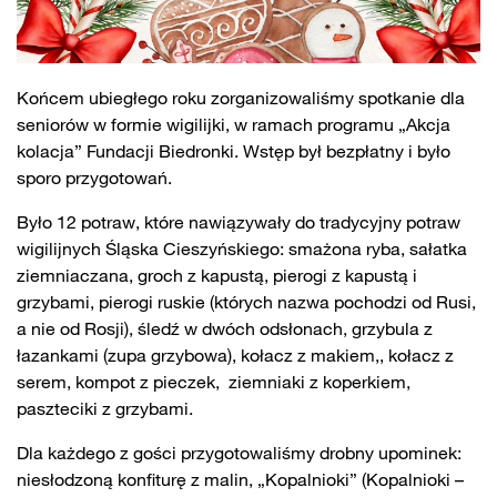
Końcem ubiegłego roku zorganizowaliśmy spotkanie dla
seniorów w formie wigilijki, w ramach programu „Akcja
kolacja” Fundacji Biedronki. Wstęp był bezpłatny i było
sporo przygotowań.
Było 12 potraw, które nawiązywały do tradycyjny potraw
wigilijnych Śląska Cieszyńskiego: smażona ryba, sałatka
ziemniaczana, groch z kapustą, pierogi z kapustą i
grzybami, pierogi ruskie (których nazwa pochodzi od Rusi,
a nie od Rosji), śledź w dwóch odsłonach, grzybula z
łazankami (zupa grzybowa), kołacz z makiem,, kołacz z
serem, kompot z pieczek, ziemniaki z koperkiem,
paszteciki z grzybami.
Dla każdego z gości przygotowaliśmy drobny upominek:
niesłodzoną konfiturę z malin, „Kopalnioki” (Kopalnioki –