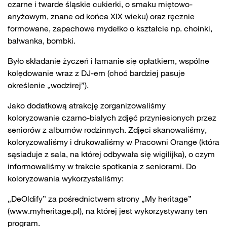
czarne i twarde śląskie cukierki, o smaku miętowo-
anyżowym, znane od końca XIX wieku) oraz ręcznie
formowane, zapachowe mydełko o kształcie np. choinki,
bałwanka, bombki.
Było składanie życzeń i łamanie się opłatkiem, wspólne
kolędowanie wraz z DJ-em (choć bardziej pasuje
określenie „wodzirej”).
Jako dodatkową atrakcję zorganizowaliśmy
koloryzowanie czarno-białych zdjęć przyniesionych przez
seniorów z albumów rodzinnych. Zdjęci skanowaliśmy,
koloryzowaliśmy i drukowaliśmy w Pracowni Orange (która
sąsiaduje z sala, na której odbywała się wigilijka), o czym
informowaliśmy w trakcie spotkania z seniorami. Do
koloryzowania wykorzystaliśmy:
„DeOldify” za pośrednictwem strony „My heritage”
(www.myheritage.pl), na której jest wykorzystywany ten
program.