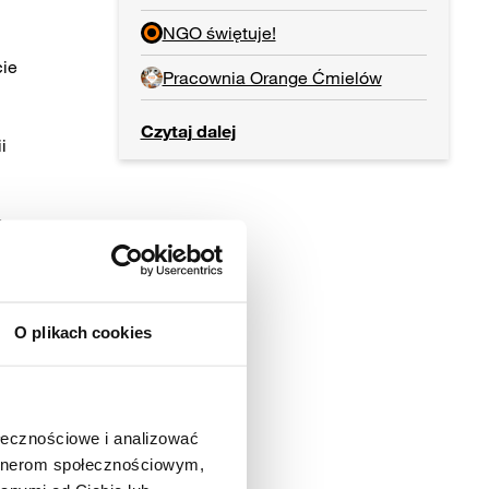
NGO świętuje!
cie
Pracownia Orange Ćmielów
Czytaj dalej
i
,
rej
e
O plikach cookies
ł
acji
ana
ołecznościowe i analizować
artnerom społecznościowym,