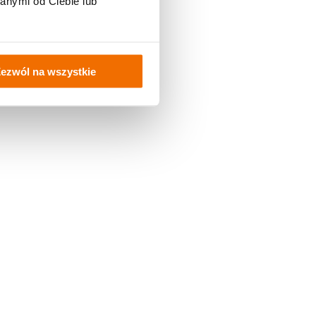
anymi od Ciebie lub
e
ezwól na wszystkie