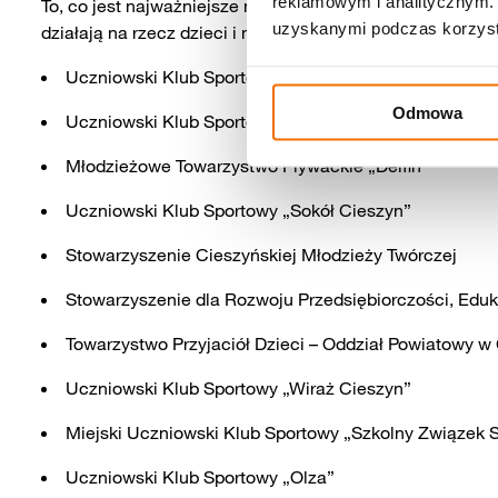
reklamowym i analitycznym. 
To, co jest najważniejsze na ten moment, to to, że stworz
uzyskanymi podczas korzysta
działają na rzecz dzieci i młodzieży. Są to:
Uczniowski Klub Sportowy Football Academy Cieszyn
Odmowa
Uczniowski Klub Sportowy „Cieszyn”
Młodzieżowe Towarzystwo Pływackie „Delfin”
Uczniowski Klub Sportowy „Sokół Cieszyn”
Stowarzyszenie Cieszyńskiej Młodzieży Twórczej
Stowarzyszenie dla Rozwoju Przedsiębiorczości, Eduka
Towarzystwo Przyjaciół Dzieci – Oddział Powiatowy w
Uczniowski Klub Sportowy „Wiraż Cieszyn”
Miejski Uczniowski Klub Sportowy „Szkolny Związek 
Uczniowski Klub Sportowy „Olza”