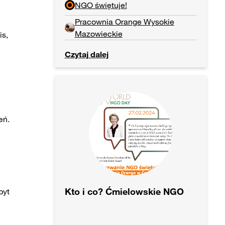
NGO świętuje!
Pracownia Orange Wysokie
Mazowieckie
s,
Czytaj dalej
eń.
Kto i co? Ćmielowskie NGO
byt