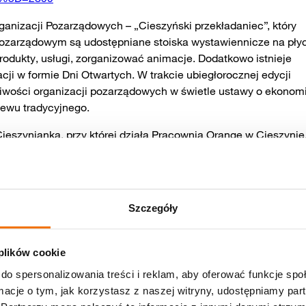
ganizacji Pozarządowych – „Cieszyński przekładaniec”, który
ozarządowym są udostępniane stoiska wystawiennicze na pły
odukty, usługi, zorganizować animacje. Dodatkowo istnieje
cji w formie Dni Otwartych. W trakcie ubiegłorocznej edycji
liwości organizacji pozarządowych w świetle ustawy o ekonomi
iewu tradycyjnego.
Cieszynianka, przy której działa Pracownia Orange w Cieszynie
anizacji pozarządowych, która będzie aktualizowana, będzie
 z trzecią edycją Szkoły Liderów Miasta Cieszyna,w ramach któ
cji Pozarządowych. Celem tego przedsięwzięcia będzie
ółpracy Trzeciego Sektora w mieście Cieszynie oraz zachęceni
Szczegóły
łania pomiędzy sobą. Dzięki katalogowi, który będzie zawiera
ich zasobów, wyszukanie i skorzystanie z usług danej organiz
e w Kołobrzegu, w ramach Hekatonu powstała aplikacja – baza
 plików cookie
 fazie testów,ale po wdrożeniu będzie mogła zostać wykorzyst
do spersonalizowania treści i reklam, aby oferować funkcje sp
ormacje o tym, jak korzystasz z naszej witryny, udostępniamy p