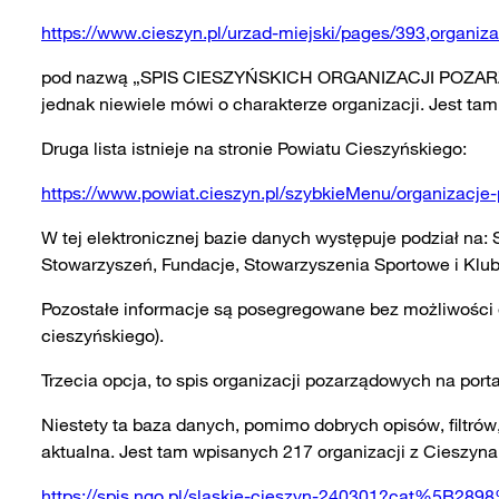
https://www.cieszyn.pl/urzad-miejski/pages/393,organi
pod nazwą „SPIS CIESZYŃSKICH ORGANIZACJI POZARZĄD
jednak niewiele mówi o charakterze organizacji. Jest tam
Druga lista istnieje na stronie Powiatu Cieszyńskiego:
https://www.powiat.cieszyn.pl/szybkieMenu/organizacj
W tej elektronicznej bazie danych występuje podział na:
Stowarzyszeń, Fundacje, Stowarzyszenia Sportowe i Klu
Pozostałe informacje są posegregowane bez możliwości e
cieszyńskiego).
Trzecia opcja, to spis organizacji pozarządowych na port
Niestety ta baza danych, pomimo dobrych opisów, filtrów,
aktualna. Jest tam wpisanych 217 organizacji z Cieszyna
https://spis.ngo.pl/slaskie-cieszyn-240301?cat%5B28