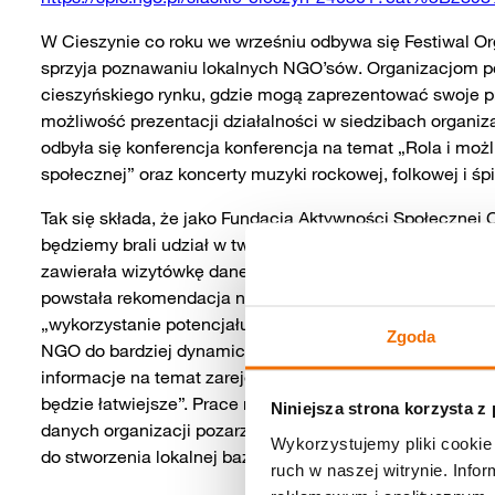
W Cieszynie co roku we wrześniu odbywa się Festiwal Or
sprzyja poznawaniu lokalnych NGO’sów. Organizacjom p
cieszyńskiego rynku, gdzie mogą zaprezentować swoje pr
możliwość prezentacji działalności w siedzibach organiza
odbyła się konferencja konferencja na temat „Rola i moż
społecznej” oraz koncerty muzyki rockowej, folkowej i śp
Tak się składa, że jako Fundacja Aktywności Społecznej 
będziemy brali udział w tworzeniu cieszyńskiej bazy org
zawierała wizytówkę danej organizacji. Jest to związane
powstała rekomendacja na utworzenie Katalogu Organiza
„wykorzystanie potencjału i poszerzenie możliwości wsp
Zgoda
NGO do bardziej dynamicznego i rzeczywistego współdzia
informacje na temat zarejestrowanych w Cieszynie NGO i 
będzie łatwiejsze”. Prace nad nim już trwają i wiemy, ż
Niniejsza strona korzysta z
danych organizacji pozarządowych, która jest obecnie w
Wykorzystujemy pliki cookie 
do stworzenia lokalnej bazy dla NGO’sów.
ruch w naszej witrynie. Inf