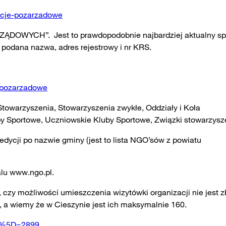
zacje-pozarzadowe
OWYCH”. Jest to prawdopodobnie najbardziej aktualny spi
 podana nazwa, adres rejestrowy i nr KRS.
e-pozarzadowe
 Stowarzyszenia, Stowarzyszenia zwykłe, Oddziały i Koła
by Sportowe, Uczniowskie Kluby Sportowe, Związki stowarzysz
dycji po nazwie gminy (jest to lista NGO’sów z powiatu
alu www.ngo.pl.
 czy możliwości umieszczenia wizytówki organizacji nie jest z
, a wiemy że w Cieszynie jest ich maksymalnie 160.
98%5D=2899