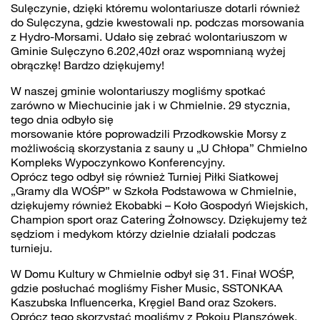
Sulęczynie
, dzięki któremu wolontariusze dotarli również
do Sulęczyna, gdzie kwestowali np. podczas morsowania
z Hydro-Morsami. Udało się zebrać wolontariuszom w
Gminie Sulęczyno 6.202,40zł oraz wspomnianą wyżej
obrączkę! Bardzo dziękujemy!
W naszej gminie wolontariuszy mogliśmy spotkać
zarówno w Miechucinie jak i w Chmielnie. 29 stycznia,
tego dnia odbyło się
morsowanie które poprowadzili
Przodkowskie Morsy
z
możliwością skorzystania z sauny u
„U Chłopa” Chmielno
Kompleks Wypoczynkowo Konferencyjny
.
Oprócz tego odbył się również Turniej Piłki Siatkowej
„Gramy dla WOŚP” w
Szkoła Podstawowa w Chmielnie
,
dziękujemy również
Ekobabki – Koło Gospodyń Wiejskich
,
Champion sport oraz Catering Żołnowscy. Dziękujemy też
sędziom i medykom którzy dzielnie działali podczas
turnieju.
W Domu Kultury w Chmielnie odbył się 31. Finał WOŚP,
gdzie posłuchać mogliśmy
Fisher Music
,
SSTONKAA
Kaszubska Influencerka
,
Kręgiel Band
oraz
Szokers
.
Oprócz tego skorzystać mogliśmy z Pokoju Planszówek,