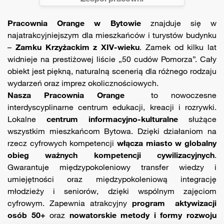
Pracownia Orange w Bytowie
znajduje się w
najatrakcyjniejszym dla mieszkańców i turystów budynku
–
Zamku Krzyżackim z XIV-wieku
. Zamek od kilku lat
widnieje na prestiżowej liście „50 cudów Pomorza”. Cały
obiekt jest piękną, naturalną scenerią dla różnego rodzaju
wydarzeń oraz imprez okolicznościowych.
Nasza Pracownia Orange
to nowoczesne
interdyscyplinarne centrum edukacji, kreacji i rozrywki.
Lokalne
centrum informacyjno-kulturalne
służące
wszystkim mieszkańcom Bytowa. Dzięki działaniom na
rzecz cyfrowych kompetencji
włącza miasto w globalny
obieg ważnych kompetencji cywilizacyjnych
.
Gwarantuje międzypokoleniowy transfer wiedzy i
umiejętności oraz międzypokoleniową integrację
młodzieży i seniorów, dzięki wspólnym zajęciom
cyfrowym. Zapewnia atrakcyjny
program aktywizacji
osób 50+
oraz
nowatorskie metody i formy rozwoju