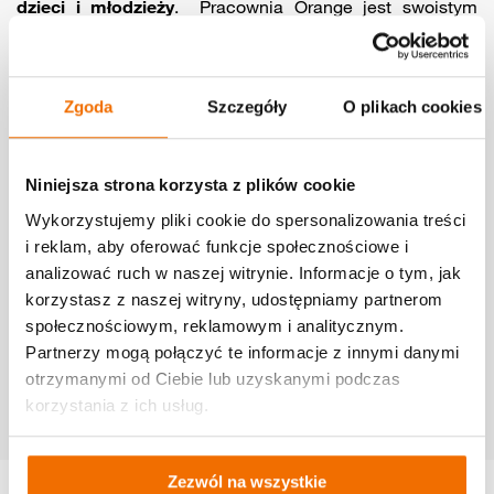
dzieci i młodzieży
. Pracownia Orange jest swoistym
centrum wolontariatu. Miejscem, w którym działa
wolontariusz – Latarnik PCRS oraz Mobilny Doradca
Sektora 3.0, wolontariusz – ekspert ICT. Zapewniamy:
Zgoda
Szczegóły
O plikach cookies
konsultacje ekspertów, organizację warsztatów i szkoleń,
promocję podnoszenia kompetencji cyfrowych podczas
wydarzeń lokalnych, regionalnych i ogólnopolskich.
Niniejsza strona korzysta z plików cookie
Gwarantujemy:
O
twartość
Wykorzystujemy pliki cookie do spersonalizowania treści
R
ozwój
i reklam, aby oferować funkcje społecznościowe i
A
nimację
analizować ruch w naszej witrynie. Informacje o tym, jak
N
aukę
korzystasz z naszej witryny, udostępniamy partnerom
G
rywalizację
społecznościowym, reklamowym i analitycznym.
E
dukację
Partnerzy mogą połączyć te informacje z innymi danymi
otrzymanymi od Ciebie lub uzyskanymi podczas
korzystania z ich usług.
Zezwól na wszystkie