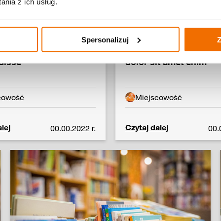
nia z ich usług.
Spersonalizuj
Z
llamcorper
Tytuł wpisu Lorem ip
disse
dolor sit amet enim
cowość
Miejscowość
lej
Czytaj dalej
00.00.2022 r.
00.