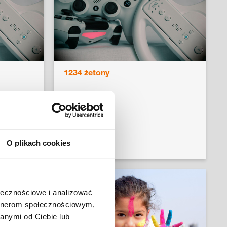
1234 żetony
psum
FIFA 20
O plikach cookies
Czytaj dalej
ołecznościowe i analizować
artnerom społecznościowym,
anymi od Ciebie lub