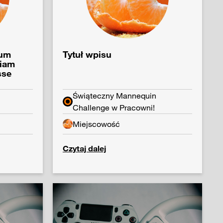
sum
Tytuł wpisu
tiam
sse
Świąteczny Mannequin
Challenge w Pracowni!
Miejscowość
Czytaj dalej