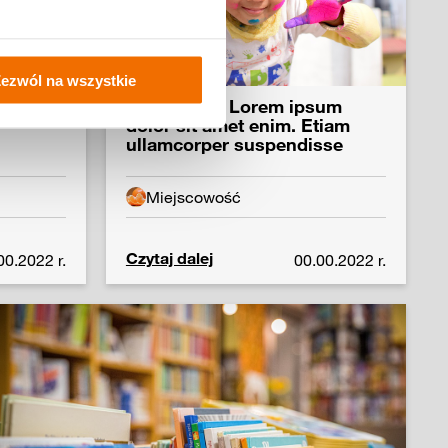
ezwól na wszystkie
sum
Tytuł wpisu Lorem ipsum
dolor sit amet enim. Etiam
ullamcorper suspendisse
Miejscowość
Czytaj dalej
00.2022 r.
00.00.2022 r.