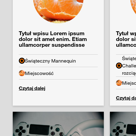
Tytuł wpisu Lorem ipsum
Tytuł w
dolor sit amet enim. Etiam
dolor s
ullamcorper suspendisse
ullamc
Świąt
Świąteczny Mannequin
Chall
rozcią
Miejscowość
Miejs
Czytaj dalej
Czytaj da