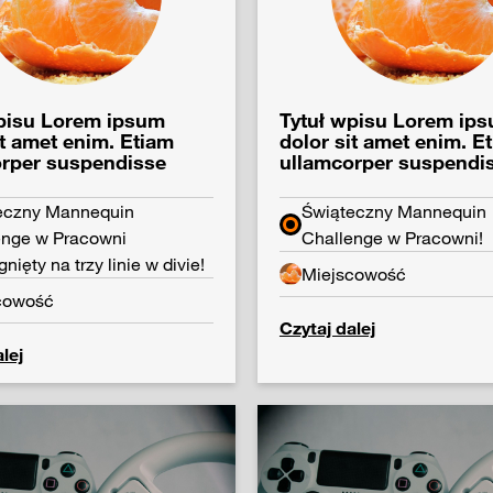
pisu Lorem ipsum
Tytuł wpisu Lorem ip
it amet enim. Etiam
dolor sit amet enim. E
orper suspendisse
ullamcorper suspendi
eczny Mannequin
Świąteczny Mannequin
enge w Pracowni
Challenge w Pracowni!
gnięty na trzy linie w divie!
Miejscowość
cowość
Czytaj dalej
lej