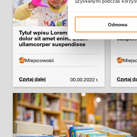
uzyskanymi podczas korzysta
Odmowa
Tytuł wpisu Lorem ipsum
Etiam u
dolor sit amet enim. Etiam
suspen
ullamcorper suspendisse
Miejscowość
Miejs
Czytaj dalej
Czytaj da
00.00.2022 r.