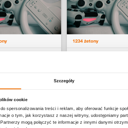
ony
1234 żetony
 / PS4 lorem ipsum
FIFA 20 / PS4 lorem i
stes
dolor estes
Szczegóły
lej
Czytaj dalej
 plików cookie
do spersonalizowania treści i reklam, aby oferować funkcje sp
ormacje o tym, jak korzystasz z naszej witryny, udostępniamy p
Partnerzy mogą połączyć te informacje z innymi danymi otrzym