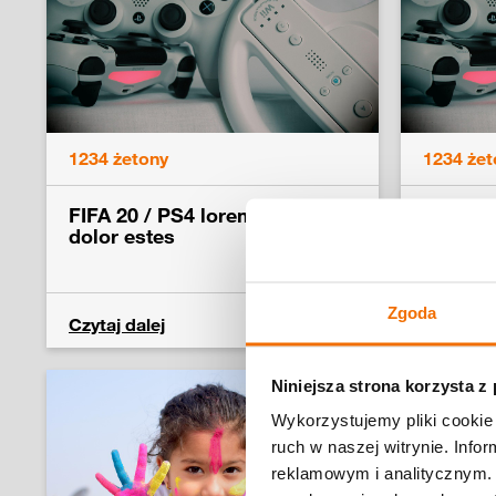
1234 żetony
1234 żet
FIFA 20 / PS4 lorem ipsum
FIFA 20
dolor estes
dolor e
Zgoda
Czytaj dalej
Czytaj da
Niniejsza strona korzysta z
Wykorzystujemy pliki cookie 
ruch w naszej witrynie. Inf
reklamowym i analitycznym. 