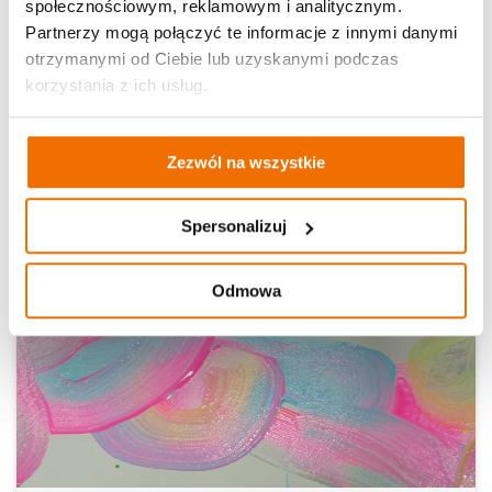
społecznościowym, reklamowym i analitycznym.
Partnerzy mogą połączyć te informacje z innymi danymi
"Sztuczny T-shirt czy T-shirt sztuka?"
otrzymanymi od Ciebie lub uzyskanymi podczas
korzystania z ich usług.
Brzeszcze
Zezwól na wszystkie
Czytaj dalej
22.11.2024
Spersonalizuj
Odmowa
Aktualności