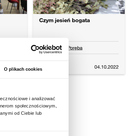
Czym jesień bogata
Szklarska Poręba
Czytaj dalej
2.11.2022
04.10.2022
O plikach cookies
ołecznościowe i analizować
artnerom społecznościowym,
anymi od Ciebie lub