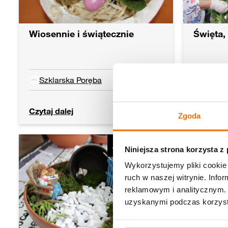
Wiosennie i świątecznie
Święta, 
Szklarska Poręba
Szklar
Czytaj dalej
Czytaj da
07.04.2023
Zgoda
Aktualności
Niniejsza strona korzysta z
Wykorzystujemy pliki cookie 
ruch w naszej witrynie. Inf
reklamowym i analitycznym. 
uzyskanymi podczas korzysta