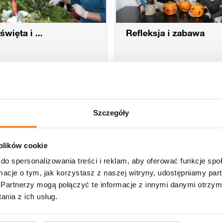
święta i ...
Refleksja i zabawa
ska Poręba
Szklarska Poręba
lej
Czytaj dalej
26.12.2022
0
Szczegóły
 plików cookie
do spersonalizowania treści i reklam, aby oferować funkcje sp
ormacje o tym, jak korzystasz z naszej witryny, udostępniamy p
Partnerzy mogą połączyć te informacje z innymi danymi otrzym
nia z ich usług.