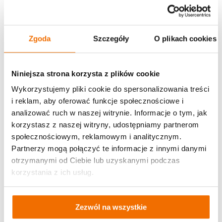
Czytaj dalej
23.04.2024
Zgoda
Szczegóły
O plikach cookies
Aktualności
Niniejsza strona korzysta z plików cookie
Wykorzystujemy pliki cookie do spersonalizowania treści
i reklam, aby oferować funkcje społecznościowe i
analizować ruch w naszej witrynie. Informacje o tym, jak
korzystasz z naszej witryny, udostępniamy partnerom
społecznościowym, reklamowym i analitycznym.
Partnerzy mogą połączyć te informacje z innymi danymi
Uroczyste otwarcie (mobilnej) Pracowni
otrzymanymi od Ciebie lub uzyskanymi podczas
Orange
korzystania z ich usług.
Oleśnica
Zezwól na wszystkie